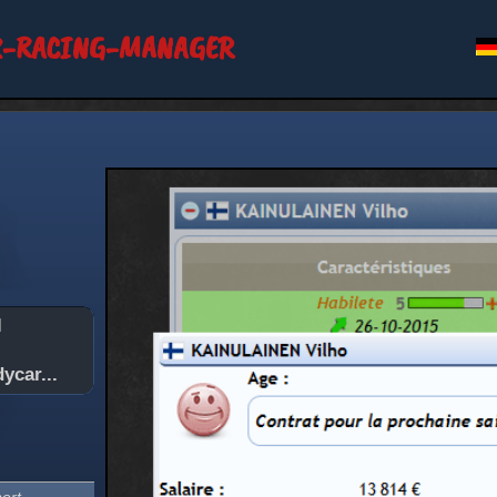
-RACING-MANAGER
l
ycar...
port