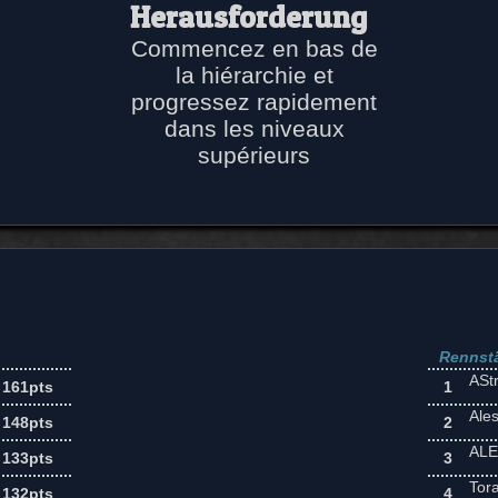
Herausforderung
Commencez en bas de
la hiérarchie et
progressez rapidement
dans les niveaux
supérieurs
Rennstä
ASt
161pts
1
Ale
148pts
2
ALE
133pts
3
Tor
132pts
4