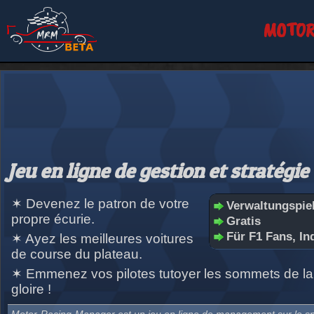
MOTOR
Jeu en ligne de gestion et stratégie
✶ Devenez le patron de votre
Verwaltungspie
propre écurie.
Gratis
Für F1 Fans, Ind
✶ Ayez les meilleures voitures
de course du plateau.
✶ Emmenez vos pilotes tutoyer les sommets de la
gloire !
Motor-Racing-Manager est un jeu en ligne de
management
sur le s