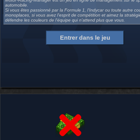
automobile.
Si vous êtes passionné par la
Formule 1
, l'Indycar ou toute autre c
monoplaces, si vous avez l'esprit de compétition et aimez la stratég
défendre les couleurs de l'équipe qui n'attend plus que vous.
Entrer dans le jeu
 en privilégiant certains circuits et rempli