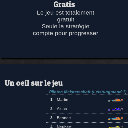
Gratis
Le jeu est totalement
gratuit
Seule la stratégie
compte pour progresser
Un oeil sur le jeu
Piloten Meisterschaft (Leistungstand 1)
1
Martin
2
Aktas
3
Bennett
4
Neubert