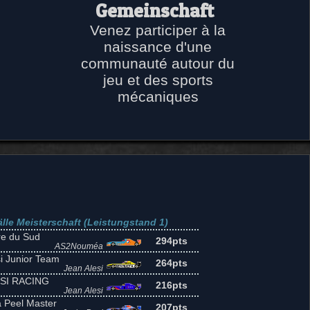
Gemeinschaft
Venez participer à la
naissance d'une
communauté autour du
jeu et des sports
mécaniques
lle Meisterschaft (Leistungstand 1)
re du Sud
294pts
AS2Nouméa
si Junior Team
264pts
Jean Alesi
SI RACING
216pts
Jean Alesi
a Peel Master
207pts